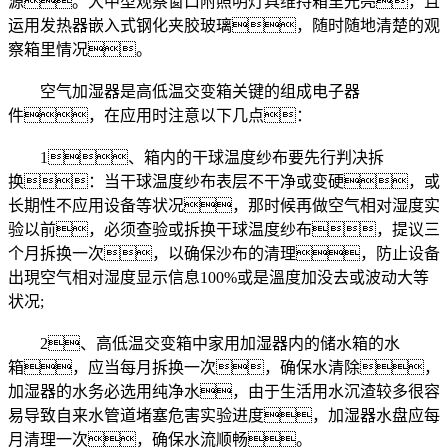
源。大中型观察窗口附照明灯具维持箱里光亮，且
运用发热器嵌入式钢化夹胶玻璃，随时随地清楚的观
察箱里情况。
空气加湿器是高低温交变箱关键的组成电子器
件，在应用时注意以下几点：
1、箱内的干球温度纱布要先行判决拆
换：当干球温度纱布表层不干净或变硬，或
长期性不应用设备等状况，那时候再做空气相对湿度实
验以前，必须查验或拆换干球温度纱布，提议三
个月拆换一次，以确保沙布的清理，防止设备
出現空气相对湿度显示信息100%或是溫度加没去或波动大等
状况;
2、高低温交变箱中家用加湿器内的储水箱的水
箱，应当每月拆换一次，确保水清除，
加湿器的水务必选用纯净水，由于生活用水沉渣较多很容
易导致自来水管道堵塞危害实验进度，加湿器水盘应每
月清理一次，确保水流顺畅。