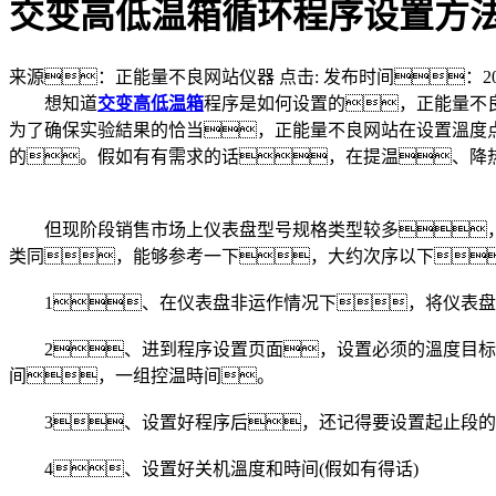
交变高低温箱循环程序设置方
来源：正能量不良网站仪器
点击:
发布时间：2019
想知道
交变高低温箱
程序是如何设置的，正能量不
为了确保实验結果的恰当，正能量不良网站在设置溫度
的。假如有有需求的话，在提温、降
但现阶段销售市场上仪表盘型号规格类型较多，有
类同，能够参考一下，大约次序以下
1、在仪表盘非运作情况下，将仪表盘的
2、进到程序设置页面，设置必须的溫度目标;
间，一组控温時间。
3、设置好程序后，还记得要设置起止段的
4、设置好关机溫度和時间(假如有得话)