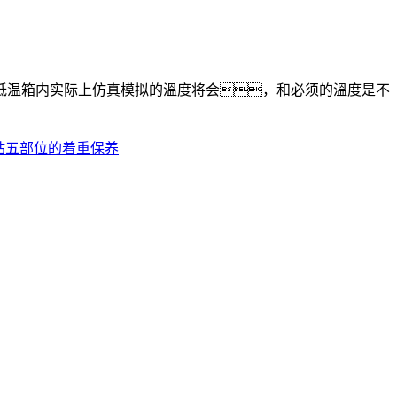
温箱内实际上仿真模拟的溫度将会，和必须的溫度是不
。
站五部位的着重保养