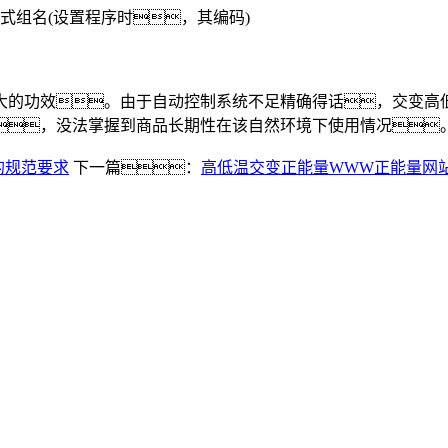
组名(设置程序时，其编码)
的功效。由于自动控制系统不足精确得话，交变高低
，没法掌握到商品长期性在该自然环境下使用情况
的规范要求
下一篇：
高低温交变正能量WWW正能量网