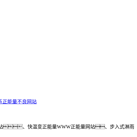
系正能量不良网站
站、快温变正能量WWW正能量网站、步入式淋雨