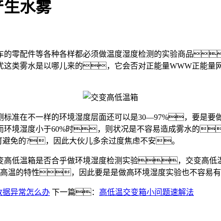
产生水雾
车的零配件等各种各样都必须做温度湿度检测的实验商品
忧这类雾水是以哪儿来的，它会否对正能量WWW正能量
准在不一样的环境湿度层面还可以是30—97%，要是要
环境湿度小于60%时，则状况是不容易造成雾水的
可避免的?，因此大伙儿多余过度焦虑不安。
低温箱是否合乎做环境湿度检测实验，交变高低温箱
耐高温的特性，因此要是是做高环境湿度实验也不容易
数据异常怎么办
下一篇：
高低温交变箱小问题速解法