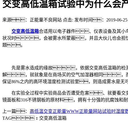
交变高低温箱试验中为什么会
来源：正能量不良网站
点击:
发布时间：2019-06-25
交变高低温箱
合适用以电子器件、仪表设备及其小
状况时，会被雾水所蒙蔽，并且大伙儿也会担
题。
先是雾水造成的缘故，依据交变高低温箱的检测标
解，就就象是在商场买的空气加湿器相同，而
保证86%之内的高环境湿度检测试验室，则造成雾水是无
在实验全过程中实验商品会否遭受危害、就要看交变高
镜面板和316不锈钢板的原材料，拥有十分强的抗腐蚀和
上一篇：
高低温交变正能量WWW正能量网站试验时湿度
TAG：
交变高低温箱