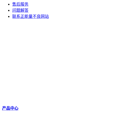
售后服务
问题解答
联系正能量不良网站
产品中心