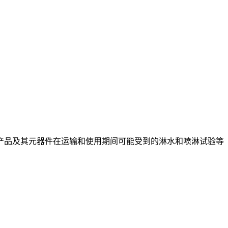
产品及其元器件在运输和使用期间可能受到的淋水和喷淋试验等