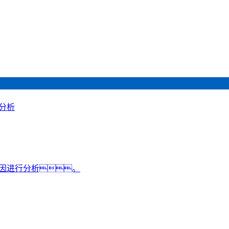
分析
因进行分析。