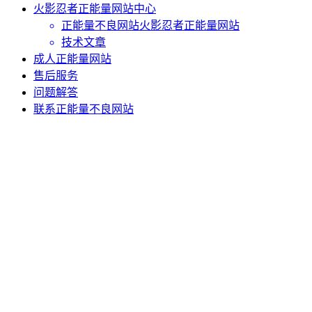
火影忍者正能量网站中心
正能量不良网站火影忍者正能量网站
技术文章
成人正能量网站
售后服务
问题解答
联系正能量不良网站