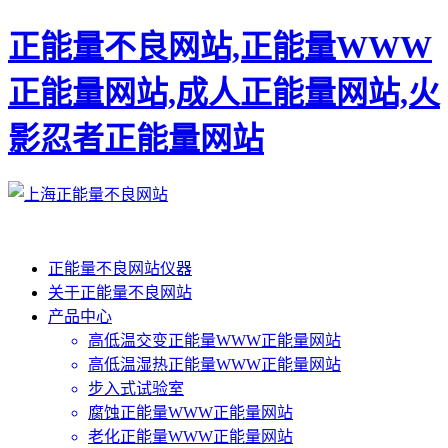
正能量不良网站,正能量WWW
正能量网站,成人正能量网站,火
影忍者正能量网站
正能量不良网站仪器
关于正能量不良网站
产品中心
高低温交变正能量WWW正能量网站
高低温湿热正能量WWW正能量网站
步入式试验室
腐蚀正能量WWW正能量网站
老化正能量WWW正能量网站