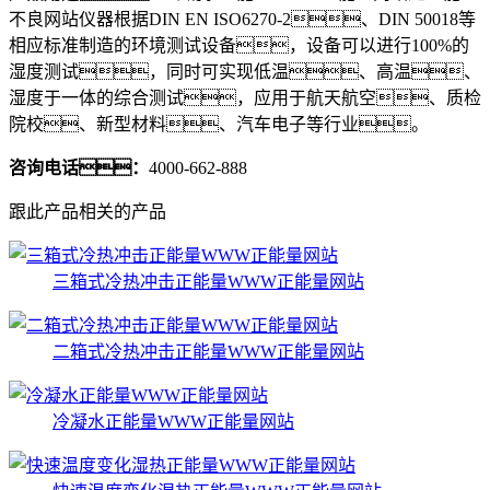
不良网站仪器根据DIN EN ISO6270-2、DIN 50018等
相应标准制造的环境测试设备，设备可以进行100%的
湿度测试，同时可实现低温、高温、
湿度于一体的综合测试，应用于航天航空、质检
院校、新型材料、汽车电子等行业。
咨询电话：
4000-662-888
跟此产品相关的产品
三箱式冷热冲击正能量WWW正能量网站
二箱式冷热冲击正能量WWW正能量网站
冷凝水正能量WWW正能量网站