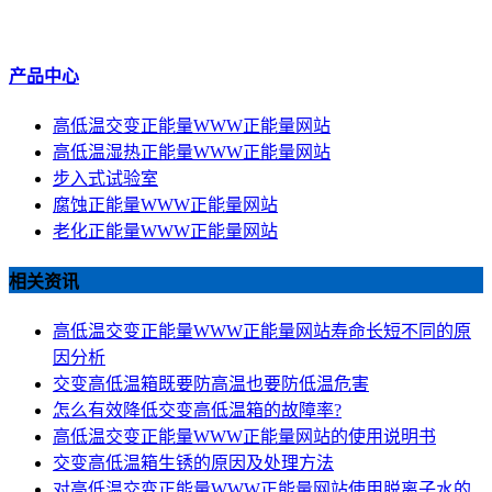
产品中心
高低温交变正能量WWW正能量网站
高低温湿热正能量WWW正能量网站
步入式试验室
腐蚀正能量WWW正能量网站
老化正能量WWW正能量网站
相关资讯
高低温交变正能量WWW正能量网站寿命长短不同的原
因分析
交变高低温箱既要防高温也要防低温危害
怎么有效降低交变高低温箱的故障率?
高低温交变正能量WWW正能量网站的使用说明书
交变高低温箱生锈的原因及处理方法
对高低温交变正能量WWW正能量网站使用脱离子水的