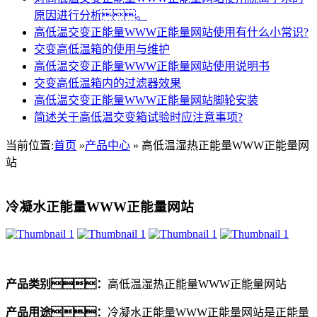
原因进行分析。
高低温交变正能量WWW正能量网站使用有什么小常识?
交变高低温箱的使用与维护
高低温交变正能量WWW正能量网站使用说明书
交变高低温箱内的过滤器效果
高低温交变正能量WWW正能量网站脚轮安装
简述关于高低温交变箱试验时应注意事项?
当前位置:
首页
»
产品中心
» 高低温湿热正能量WWW正能量网
站
冷凝水正能量WWW正能量网站
产品类别：
高低温湿热正能量WWW正能量网站
产品用途：
冷凝水正能量WWW正能量网站是正能量