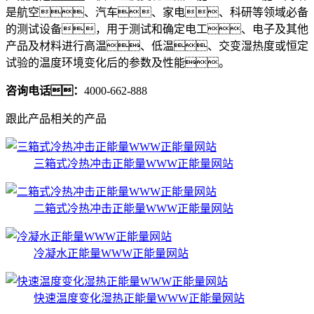
是航空、汽车、家电、科研等领域必备
的测试设备，用于测试和确定电工、电子及其他
产品及材料进行高温、低温、交变湿热度或恒定
试验的温度环境变化后的参数及性能。
咨询电话：
4000-662-888
跟此产品相关的产品
三箱式冷热冲击正能量WWW正能量网站
二箱式冷热冲击正能量WWW正能量网站
冷凝水正能量WWW正能量网站
快速温度变化湿热正能量WWW正能量网站