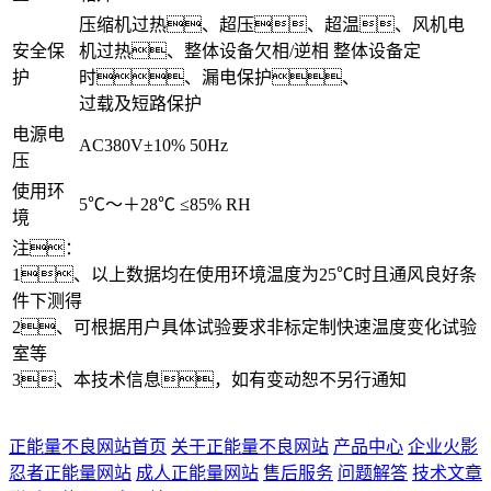
压缩机过热、超压、超温、风机电
安全保
机过热、整体设备欠相/逆相 整体设备定
护
时、漏电保护、
过载及短路保护
电源电
AC380V±10% 50Hz
压
使用环
5℃～＋28℃ ≤85% RH
境
注：
1、以上数据均在使用环境温度为25℃时且通风良好条
件下测得
2、可根据用户具体试验要求非标定制快速温度变化试验
室等
3、本技术信息，如有变动恕不另行通知
正能量不良网站首页
关于正能量不良网站
产品中心
企业火影
忍者正能量网站
成人正能量网站
售后服务
问题解答
技术文章