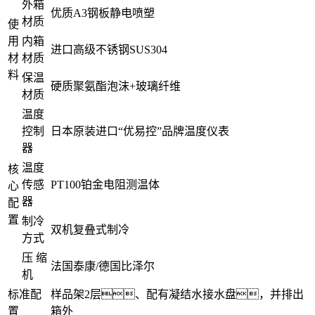
外箱
优质A3钢板静电喷塑
材质
使
用
内箱
进口高级不锈钢SUS304
材
材质
料
保温
硬质聚氨酯泡沫+玻璃纤维
材质
温度
控制
日本原装进口“优易控”品牌温度仪表
器
温度
核
传感
PT100铂金电阻测温体
心
器
配
置
制冷
双机复叠式制冷
方式
压 缩
法国泰康/德国比泽尔
机
标准配
样品架2层、配有凝结水接水盘，并排出
置
箱外