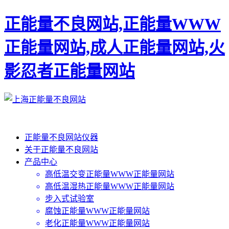
正能量不良网站,正能量WWW
正能量网站,成人正能量网站,火
影忍者正能量网站
正能量不良网站仪器
关于正能量不良网站
产品中心
高低温交变正能量WWW正能量网站
高低温湿热正能量WWW正能量网站
步入式试验室
腐蚀正能量WWW正能量网站
老化正能量WWW正能量网站