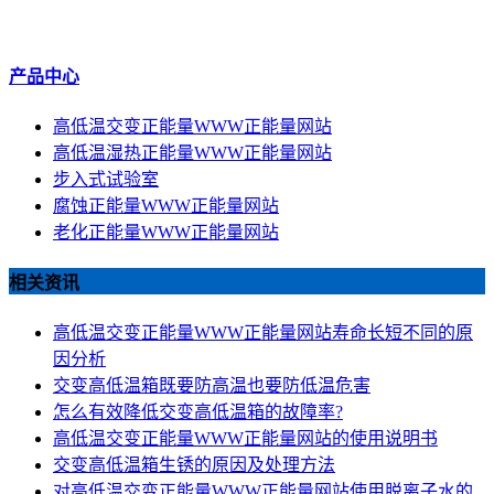
产品中心
高低温交变正能量WWW正能量网站
高低温湿热正能量WWW正能量网站
步入式试验室
腐蚀正能量WWW正能量网站
老化正能量WWW正能量网站
相关资讯
高低温交变正能量WWW正能量网站寿命长短不同的原
因分析
交变高低温箱既要防高温也要防低温危害
怎么有效降低交变高低温箱的故障率?
高低温交变正能量WWW正能量网站的使用说明书
交变高低温箱生锈的原因及处理方法
对高低温交变正能量WWW正能量网站使用脱离子水的