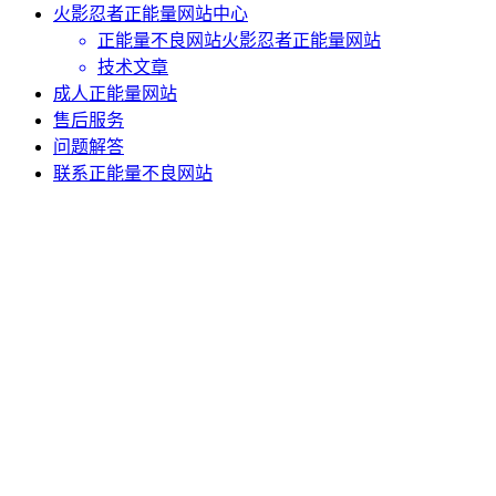
火影忍者正能量网站中心
正能量不良网站火影忍者正能量网站
技术文章
成人正能量网站
售后服务
问题解答
联系正能量不良网站