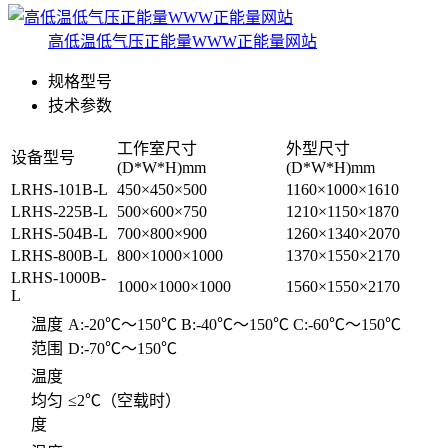
高低温低气压正能量WWW正能量网站
规格型号
技术参数
工作室尺寸
外型尺寸
设备型号
(D*W*H)mm
(D*W*H)mm
LRHS-101B-L
450×450×500
1160×1000×1610
LRHS-225B-L
500×600×750
1210×1150×1870
LRHS-504B-L
700×800×900
1260×1340×2070
LRHS-800B-L
800×1000×1000
1370×1550×2170
LRHS-1000B-
1000×1000×1000
1560×1550×2170
L
温度
A:-20℃～150℃ B:-40℃～150℃ C:-60℃～150℃
范围
D:-70℃～150℃
温度
均匀
≤2℃（空载时）
度