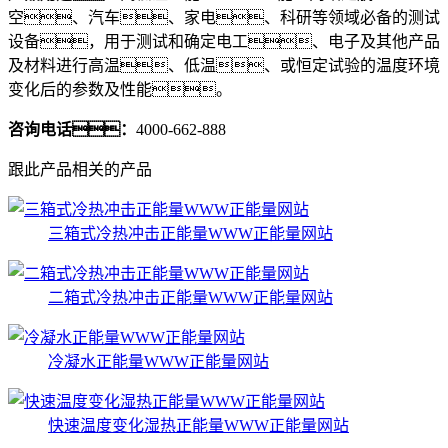
空、汽车、家电、科研等领域必备的测试
设备，用于测试和确定电工、电子及其他产品
及材料进行高温、低温、或恒定试验的温度环境
变化后的参数及性能。
咨询电话：
4000-662-888
跟此产品相关的产品
三箱式冷热冲击正能量WWW正能量网站
二箱式冷热冲击正能量WWW正能量网站
冷凝水正能量WWW正能量网站
快速温度变化湿热正能量WWW正能量网站