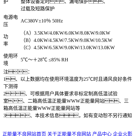
护
整体设备定时、漏电保护、
过载及短路保护
电源电
AC380V±10％ 50Hz
压
（A）3.5KW/4.0KW/6.0KW/8.0KW/9.0KW
功
（B）4.0KW/4.5KW/7.5KW/9.0KW/10.5KW
率
（C）4.5KW/6.5KW/9.0KW/13.0KW/13.0KW
使用环
5℃～＋28℃ ≤85% RH
境
注：
1、以上数据均在使用环境温度为25℃时且通风良好条件
下测得
2、可根据用户具体要求非标定制高低温试验
室、二箱高低温正能量WWW正能量网站、三
箱高低温正能量WWW正能量网站等
3、本技术信息，如有变动恕不另行通知
正能量不良网站首页
关于正能量不良网站
产品中心
企业火影