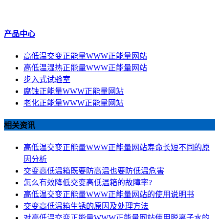
产品中心
高低温交变正能量WWW正能量网站
高低温湿热正能量WWW正能量网站
步入式试验室
腐蚀正能量WWW正能量网站
老化正能量WWW正能量网站
相关资讯
高低温交变正能量WWW正能量网站寿命长短不同的原
因分析
交变高低温箱既要防高温也要防低温危害
怎么有效降低交变高低温箱的故障率?
高低温交变正能量WWW正能量网站的使用说明书
交变高低温箱生锈的原因及处理方法
对高低温交变正能量WWW正能量网站使用脱离子水的