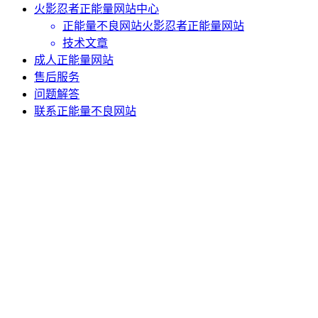
火影忍者正能量网站中心
正能量不良网站火影忍者正能量网站
技术文章
成人正能量网站
售后服务
问题解答
联系正能量不良网站