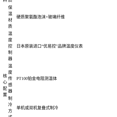
料
质
保
温
硬质聚氨酯泡沫+玻璃纤维
材
质
温
度
控
日本原装进口“优易控”品牌温度仪表
制
器
温
度
核
传
PT100铂金电阻测温体
心
感
配
器
置
制
冷
单机或双机复叠式制冷
方