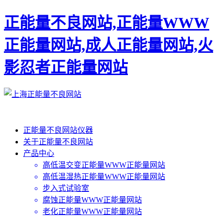
正能量不良网站,正能量WWW
正能量网站,成人正能量网站,火
影忍者正能量网站
正能量不良网站仪器
关于正能量不良网站
产品中心
高低温交变正能量WWW正能量网站
高低温湿热正能量WWW正能量网站
步入式试验室
腐蚀正能量WWW正能量网站
老化正能量WWW正能量网站