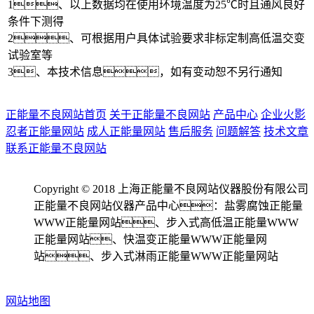
1、以上数据均在使用环境温度为25℃时且通风良好
条件下测得
2、可根据用户具体试验要求非标定制高低温交变
试验室等
3、本技术信息，如有变动恕不另行通知
正能量不良网站首页
关于正能量不良网站
产品中心
企业火影
忍者正能量网站
成人正能量网站
售后服务
问题解答
技术文章
联系正能量不良网站
Copyright © 2018 上海正能量不良网站仪器股份有限公司
正能量不良网站仪器产品中心：盐雾腐蚀正能量
WWW正能量网站、步入式高低温正能量WWW
正能量网站、快温变正能量WWW正能量网
站、步入式淋雨正能量WWW正能量网站
备案号：沪ICP备83128976号
网站地图