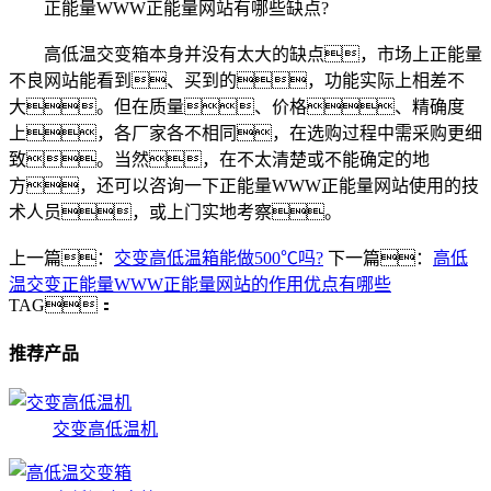
正能量WWW正能量网站有哪些缺点?
高低温交变箱本身并没有太大的缺点，市场上正能量
不良网站能看到、买到的，功能实际上相差不
大。但在质量、价格、精确度
上，各厂家各不相同，在选购过程中需采购更细
致。当然，在不太清楚或不能确定的地
方，还可以咨询一下正能量WWW正能量网站使用的技
术人员，或上门实地考察。
上一篇：
交变高低温箱能做500℃吗?
下一篇：
高低
温交变正能量WWW正能量网站的作用优点有哪些
TAG：
推荐产品
交变高低温机