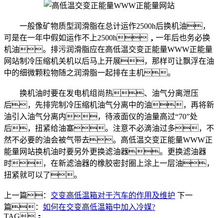
一般像矿物质型润滑脂在总计运作2500h后换机油，
可是在一年中假如运作不上2500h，一年后也务必换
机油。排污润滑脂应在高低温交变正能量WWW正能量
网站制冷压缩机关机以后马上开展，那样可让飘浮在油
中的细微颗粒物随之润滑脂一起排在主机。
换机油时要在发电机组尚热、油气分离泄压
后，先排完制冷压缩机油气分离中的油，再将新
油引入油气分离内，待液面仪的油量高过“70”处
后，扭紧给油塞。注意不必滴油过多，不
然不必要的油会被气带去。高低温交变正能量WWW正
能量网站换机油时要另外更换滤油器。更换滤油器
时，在新滤油器的橡胶密封圈上涂上一层油，
扭紧就可以了。
上一篇：
交变高低温箱对于汽车的作用及维护
下一
篇：
如何在交变高低温箱中加入冷媒?
TAG：