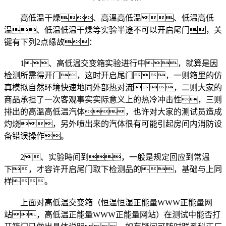
高低温干燥、高溫高低温、低温高低
温、低温低温干燥等实验半途不可以开启尾门，关
键有下列2点缘故：
1、高低温交变箱实验进行中，就算是因
检测所需得开门，这时开启尾门，一则箱里的仿
真模拟自然环境快速地同外部热对流，二则大家的
商品承担了一次客观事实实际意义上的热冷冲击性，三则
排出的高溫高低温汽体，也许对大家的测试员造成
灼烧，另外喷出来的汽体很有可能引起房间内消防设
备错误操作。
2、实验時间到，一般是规定回应到常温
下，才容许开启尾门取下检测品的，基础与上同
样。
上面对高低温交变箱（恒温恒湿正能量WWW正能量网
站，高低温正能量WWW正能量网站）在测试中能否打