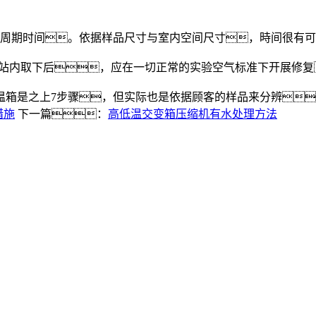
周期时间。依据样品尺寸与室内空间尺寸，時间很有可
内取下后，应在一切正常的实验空气标准下开展修复
箱是之上7步骤，但实际也是依据顾客的样品来分辨
措施
下一篇：
高低温交变箱压缩机有水处理方法