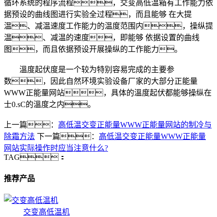
循环系统的程序流程，交变高低温箱有工作能力依
据预设的曲线图进行实验全过程，而且能够 在大提
温、减温速度工作能力的温度范围内，操纵提
温、减温的速度，即能够 依据设置的曲线
图，而且依据预设开展操纵的工作能力。
溫度起伏度是一个较为特别容易完成的主要参
数，因此自然环境实验设备厂家的大部分正能量
WWW正能量网站，具体的溫度起伏都能够操纵在
士0.sC的溫度之内。
上一篇：
高低温交变正能量WWW正能量网站的制冷与
除霜方法
下一篇：
高低温交变正能量WWW正能量
网站实际操作时应当注意什么?
TAG：
推荐产品
交变高低温机