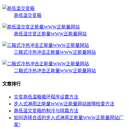
高低温交变箱
高低温交变正能量WWW正能量网站
三箱式冷热冲击正能量WWW正能量网站
二箱式冷热冲击正能量WWW正能量网站
文章排行
交变高低温箱循环程序设置方法
步入式淋雨正能量WWW正能量网站故障检查方法
高低温交变箱的制冷与除霜方法
如何选择合适的步入式淋雨正能量WWW正能量网站厂
家?