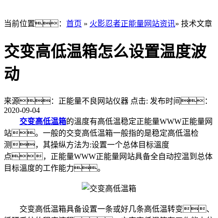
当前位置：
首页
»
火影忍者正能量网站资讯
» 技术文章
交变高低温箱怎么设置温度波
动
来源：正能量不良网站仪器
点击:
发布时间：
2020-09-04
交变高低温箱
的溫度有高低温稳定正能量WWW正能量网
站。一般的交变高低温箱一般指的是稳定高低温检
测，其操纵方法为:设置一个总体目标溫度
点，正能量WWW正能量网站具备全自动控温到总体
目标溫度的工作能力。
交变高低温箱具备设置一条或好几条高低温转变、