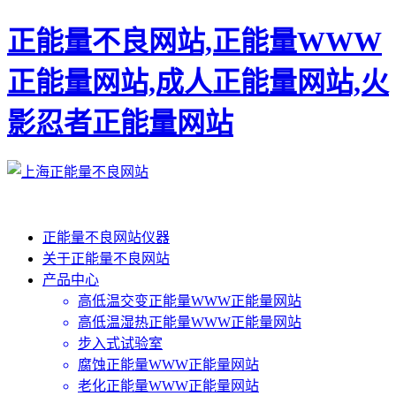
正能量不良网站,正能量WWW
正能量网站,成人正能量网站,火
影忍者正能量网站
正能量不良网站仪器
关于正能量不良网站
产品中心
高低温交变正能量WWW正能量网站
高低温湿热正能量WWW正能量网站
步入式试验室
腐蚀正能量WWW正能量网站
老化正能量WWW正能量网站