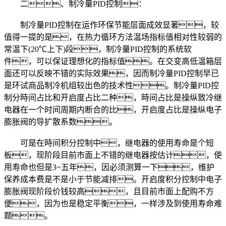
二、制冷量PID控制：
制冷量PID控制在运作环保节能层面成效显著，较
值得一提的是，在热力循环方法温场指标值相对性较弱的
常温下(20℃上下)段，制冷量PID控制的系统软
件，可以保证理想化的指标值。在交变高低温箱层
面还可以反映不错的实际效果，因而制冷量PID控制早已
是环试商品制冷机组较出色的技术性。制冷量PID控
制分時间占比和开启度占比二种，時间占比是操纵致冷继
电器在一个时间周期内断合的比，开启度占比是操纵电子
膨胀阀的导扩散系数。
可是在時间积分控制中，继电器的使用寿命是个短
板，现阶段目前市面上不错的继电器按估计，使
用寿命也但是3~五年，因必须测算一下，维护
保养成本费是不是小于节能减排。开启度积分控制中电子
膨胀阀现阶段价钱较高，且目前市面上配购不方
便，因为也是稳定平衡，一样涉及到使用寿命难
题。