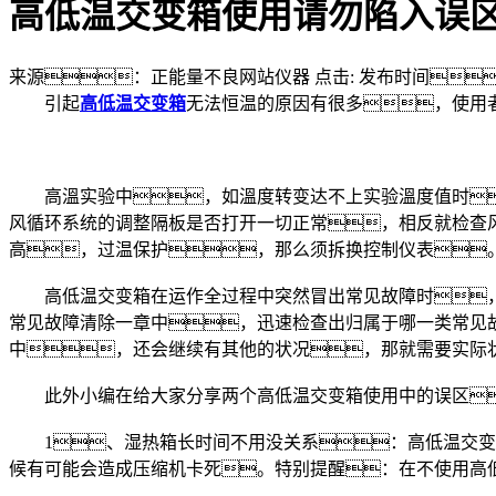
高低温交变箱使用请勿陷入误
来源：正能量不良网站仪器
点击:
发布时间：2
引起
高低温交变箱
无法恒温的原因有很多，使用
高溫实验中，如溫度转变达不上实验溫度值时
风循环系统的调整隔板是否打开一切正常，相反就检查
高，过温保护，那么须拆换控制仪表
高低温交变箱在运作全过程中突然冒出常见故障时，
常见故障清除一章中，迅速检查出归属于哪一类常见
中，还会继续有其他的状况，那就需要实际
此外小编在给大家分享两个高低温交变箱使用中的误区
1、湿热箱长时间不用没关系：高低温交变箱
候有可能会造成压缩机卡死。特别提醒：在不使用高