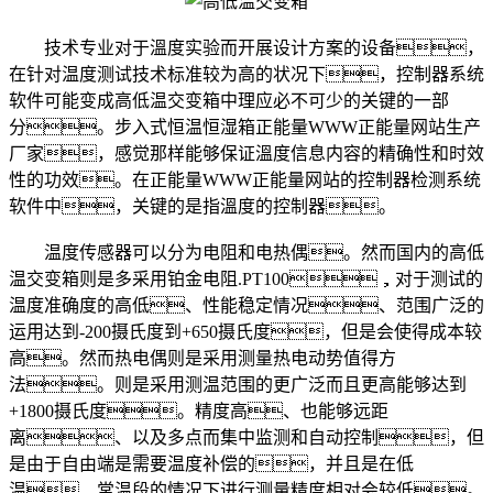
技术专业对于溫度实验而开展设计方案的设备，
在针对温度测试技术标准较为高的状况下，控制器系统
软件可能变成高低温交变箱中理应必不可少的关键的一部
分。步入式恒温恒湿箱正能量WWW正能量网站生产
厂家，感觉那样能够保证溫度信息内容的精确性和时效
性的功效。在正能量WWW正能量网站的控制器检测系统
软件中，关键的是指溫度的控制器。
温度传感器可以分为电阻和电热偶。然而国内的高低
温交变箱则是多采用铂金电阻.PT100，对于测试的
温度准确度的高低、性能稳定情况、范围广泛的
运用达到-200摄氏度到+650摄氏度，但是会使得成本较
高。然而热电偶则是采用测量热电动势值得方
法。则是采用测温范围的更广泛而且更高能够达到
+1800摄氏度。精度高、也能够远距
离、以及多点而集中监测和自动控制，但
是由于自由端是需要温度补偿的，并且是在低
温、常温段的情况下进行测量精度相对会较低。