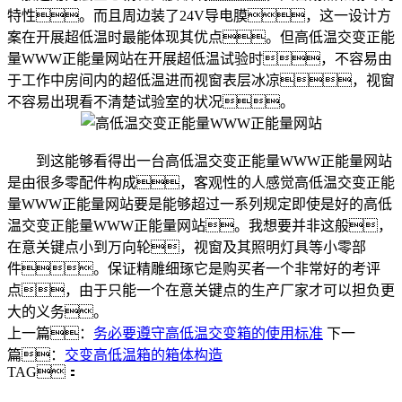
特性。而且周边装了24V导电膜，这一设计方
案在开展超低温时最能体现其优点。但高低温交变正能
量WWW正能量网站在开展超低温试验时，不容易由
于工作中房间内的超低温进而视窗表层冰凉，视窗
不容易出現看不清楚试验室的状况。
到这能够看得出一台高低温交变正能量WWW正能量网站
是由很多零配件构成，客观性的人感觉高低温交变正能
量WWW正能量网站要是能够超过一系列规定即使是好的高低
温交变正能量WWW正能量网站。我想要并非这般，
在意关键点小到万向轮，视窗及其照明灯具等小零部
件。保证精雕细琢它是购买者一个非常好的考评
点，由于只能一个在意关键点的生产厂家才可以担负更
大的义务。
上一篇：
务必要遵守高低温交变箱的使用标准
下一
篇：
交变高低温箱的箱体构造
TAG：