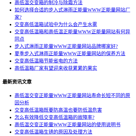
高低温交变箱的制冷与除霜方法
如何选择合适的步入式淋雨正能量WWW正能量网站厂
家?
交变高低温箱试验中为什么会产生水雾
交变高低温箱和高低温正能量WWW正能量网站有何异
同点
步入式淋雨正能量WWW正能量网站品牌哪家好?
夏季步入式淋雨正能量WWW正能量网站的保养方法
交变高低温箱节能省电的方法
高低温箱厂家有望迎来收获累累的果实
最新资讯文章
高低温交变正能量WWW正能量网站寿命长短不同的原
因分析
交变高低温箱既要防高温也要防低温危害
怎么有效降低交变高低温箱的故障率?
高低温交变正能量WWW正能量网站的使用说明书
交变高低温箱生锈的原因及处理方法