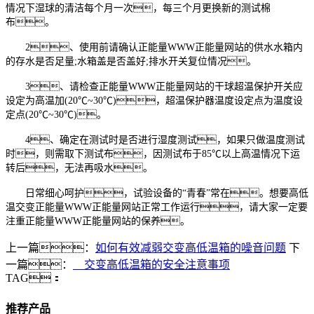
情况下湿球的清洁每个月一次，每三个月更换新的测试棉
布。
2、使用前请确认正能量WWW正能量网站的供水水箱内
的存水是否足量;水箱盖是否盖好;排水开关复位情况。
3、请检查正能量WWW正能量网站的干球超温保护开关应
设定为高温加(20℃~30℃)，超温保护器温度设定点为温度设
定点(20℃~30℃)。
4、确定在测试时是否进行湿度测试，如果只做温度测试
时，则需取下测试布，因测试布于85℃以上高温情况下运
转后，无法再吸水。
日常细心呵护，试验设备的“青春”常在。想要高低
温交变正能量WWW正能量网站正常工作运行，请大家一定要
注重正能量WWW正能量网站的保养。
上一篇：
如何有效减弱交变高低温箱的噪音问题
下
一篇：
交变高低温箱的安全注意事项
TAG：
推荐产品