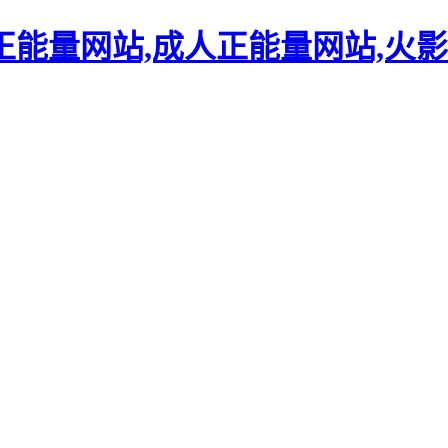
正能量网站,成人正能量网站,火