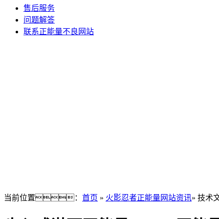
售后服务
问题解答
联系正能量不良网站
当前位置：
首页
»
火影忍者正能量网站资讯
» 技术