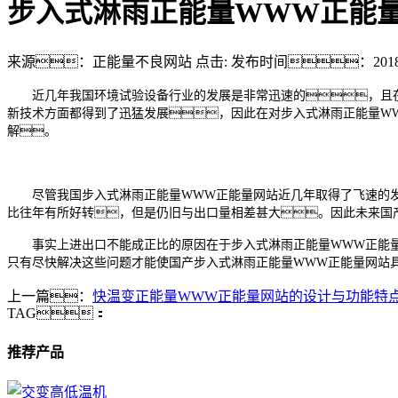
步入式淋雨正能量WWW正能
来源：正能量不良网站
点击:
发布时间：2018-1
近几年我国环境试验设备行业的发展是非常迅速的，且在
新技术方面都得到了迅猛发展，因此在对步入式淋雨正能量W
解。
尽管我国步入式淋雨正能量WWW正能量网站近几年取得了飞速的发
比往年有所好转，但是仍旧与出口量相差甚大。因此未来国
事实上进出口不能成正比的原因在于步入式淋雨正能量WWW正能量
只有尽快解决这些问题才能使国产步入式淋雨正能量WWW正能量网站
上一篇：
快温变正能量WWW正能量网站的设计与功能特点
TAG：
推荐产品