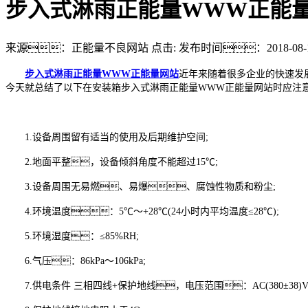
步入式淋雨正能量WWW正能
来源：正能量不良网站
点击:
发布时间：2018-08-
步入式淋雨正能量WWW正能量网站
近年来随着很多企业的快速发
今天就总结了以下在安装箱步入式淋雨正能量WWW正能量网站时应注
1.设备周围留有适当的使用及后期维护空间;
2.地面平整，设备倾斜角度不能超过15℃;
3.设备周围无易燃、易爆、腐蚀性物质和粉尘;
4.环境温度：5℃～+28℃(24小时内平均温度≤28℃);
5.环境湿度：≤85%RH;
6.气压：86kPa～106kPa;
7.供电条件 三相四线+保护地线，电压范围：AC(380±38)V 