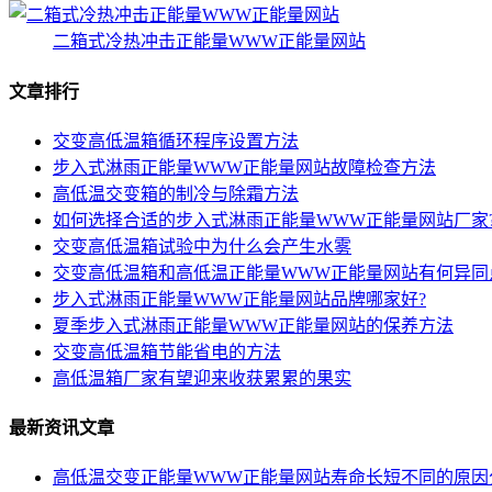
二箱式冷热冲击正能量WWW正能量网站
文章排行
交变高低温箱循环程序设置方法
步入式淋雨正能量WWW正能量网站故障检查方法
高低温交变箱的制冷与除霜方法
如何选择合适的步入式淋雨正能量WWW正能量网站厂家
交变高低温箱试验中为什么会产生水雾
交变高低温箱和高低温正能量WWW正能量网站有何异同
步入式淋雨正能量WWW正能量网站品牌哪家好?
夏季步入式淋雨正能量WWW正能量网站的保养方法
交变高低温箱节能省电的方法
高低温箱厂家有望迎来收获累累的果实
最新资讯文章
高低温交变正能量WWW正能量网站寿命长短不同的原因