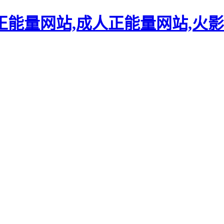
正能量网站,成人正能量网站,火