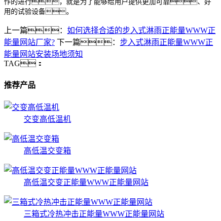
作的进行，就是为了能够给用户提供更加可靠、好
用的试验设备。
上一篇：
如何选择合适的步入式淋雨正能量WWW正
能量网站厂家?
下一篇：
步入式淋雨正能量WWW正
能量网站安装场地须知
TAG：
推荐产品
交变高低温机
高低温交变箱
高低温交变正能量WWW正能量网站
三箱式冷热冲击正能量WWW正能量网站