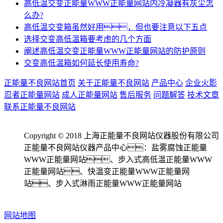
高低温交变正能量WWW正能量网站内冷凝器有灰尘怎
么办?
高低温交变箱虽然好用，但也要注意以下五点
选择交变高低温箱要考虑的几个方面
阐述高低温交变正能量WWW正能量网站的防护原则
交变高低温箱如何延长使用寿命?
正能量不良网站首页
关于正能量不良网站
产品中心
企业火影
忍者正能量网站
成人正能量网站
售后服务
问题解答
技术文章
联系正能量不良网站
Copyright © 2018 上海正能量不良网站仪器股份有限公司
正能量不良网站仪器产品中心：盐雾腐蚀正能量
WWW正能量网站、步入式高低温正能量WWW
正能量网站、快温变正能量WWW正能量网
站、步入式淋雨正能量WWW正能量网站
备案号：沪ICP备83128976号
网站地图