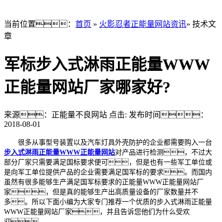
当前位置：
首页
»
火影忍者正能量网站资讯
» 技术文
章
军标步入式淋雨正能量WWW
正能量网站厂家哪家好?
来源：正能量不良网站
点击:
发布时间：
2018-08-01
很多从事型号装置以及汽车灯具外壳防护的企业都需要购入一台
步入式淋雨正能量WWW正能量网站
对产品进行检测，不过大
部分厂家只需要满足国标要求便可，但是也有一些军工单位或
是向军工单位提供产品的企业需要满足国军标的要求。而国内
虽然有很多能够生产满足国军标要求的正能量WWW正能量网站厂
家，但是真的能够生产出高质量设备的厂家数量并不
多。所以下面小编为大家专门推荐一个优质的步入式淋雨正能量
WWW正能量网站厂家，并且告诉您他们为什么受欢
迎。