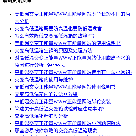
最新资讯文章
高低温交变正能量WWW正能量网站寿命长短不同的原
因分析
交变高低温箱既要防高温也要防低温危害
怎么有效降低交变高低温箱的故障率?
高低温交变正能量WWW正能量网站的使用说明书
交变高低温箱生锈的原因及处理方法
对高低温交变正能量WWW正能量网站使用脱离子水的
原因进行分析。
高低温交变正能量WWW正能量网站使用有什么小常识?
交变高低温箱的使用与维护
高低温交变正能量WWW正能量网站使用说明书
交变高低温箱内的过滤器效果
高低温交变正能量WWW正能量网站脚轮安装
简述关于高低温交变箱试验时应注意事项?
交变高低温箱精准度分析
高低温交变正能量WWW正能量网站小问题速解法
那些容易被你忽略的交变高低温箱现象