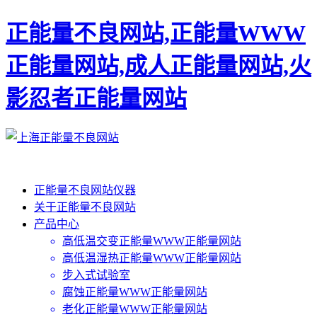
正能量不良网站,正能量WWW
正能量网站,成人正能量网站,火
影忍者正能量网站
正能量不良网站仪器
关于正能量不良网站
产品中心
高低温交变正能量WWW正能量网站
高低温湿热正能量WWW正能量网站
步入式试验室
腐蚀正能量WWW正能量网站
老化正能量WWW正能量网站