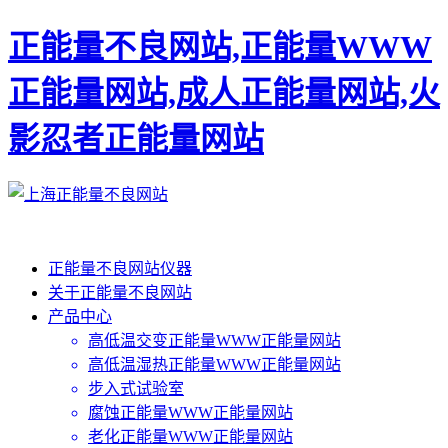
正能量不良网站,正能量WWW
正能量网站,成人正能量网站,火
影忍者正能量网站
正能量不良网站仪器
关于正能量不良网站
产品中心
高低温交变正能量WWW正能量网站
高低温湿热正能量WWW正能量网站
步入式试验室
腐蚀正能量WWW正能量网站
老化正能量WWW正能量网站