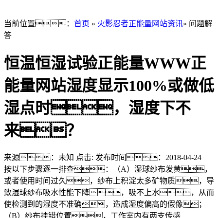
当前位置：
首页
»
火影忍者正能量网站资讯
» 问题解
答
恒温恒湿试验正能量WWW正
能量网站湿度显示100%或做低
湿点时，湿度下不
来？
来源：未知
点击:
发布时间：2018-04-24
按以下步骤逐一排查：（A）湿球纱布发黄，
或者使用时间过久，纱布上积淀太多矿物质，导
致湿球纱布吸水性能下降，吸不上水，从而
使检测到的湿度不准确，造成湿度偏高的假像；
（B）纱布挂错位置，工作室内有两支传感