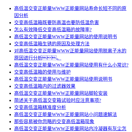
高低温交变正能量WWW正能量网站寿命长短不同的原
因分析
交变高低温箱既要防高温也要防低温危害
怎么有效降低交变高低温箱的故障率?
高低温交变正能量WWW正能量网站的使用说明书
交变高低温箱生锈的原因及处理方法
对高低温交变正能量WWW正能量网站使用脱离子水的
原因进行分析。
高低温交变正能量WWW正能量网站使用有什么小常识?
交变高低温箱的使用与维护
高低温交变正能量WWW正能量网站使用说明书
交变高低温箱内的过滤器效果
高低温交变正能量WWW正能量网站脚轮安装
简述关于高低温交变箱试验时应注意事项?
交变高低温箱精准度分析
高低温交变正能量WWW正能量网站小问题速解法
那些容易被你忽略的交变高低温箱现象
高低温交变正能量WWW正能量网站内冷凝器有灰尘怎