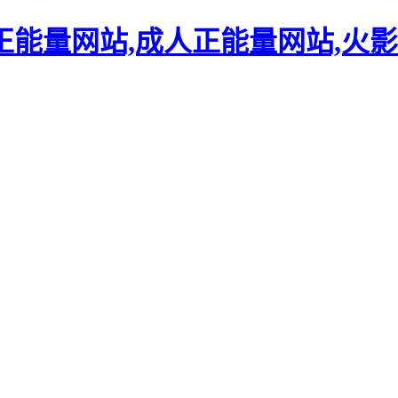
正能量网站,成人正能量网站,火