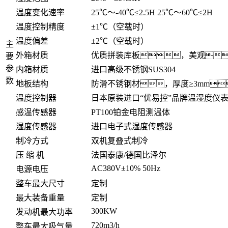
温度变化速率
25℃～-40℃≤2.5H 25℃～60℃≤2H
温度控制精度
±1℃（空载时）
温度偏差
±2℃（空载时）
主
外箱材质
优质拼装库板，美观
要
参
内箱材质
进口高级不锈钢SUS304
数
地板结构
防滑不锈钢材，厚度≥3mm
温度控制器
日本原装进口“优易控”品牌温湿度仪
感温传感器
PT100铂金电阻测温体
湿度传感器
进口电子式湿度传感器
制冷方式
双机复叠式制冷
压 缩 机
法国泰康/德国比泽尔
AC380V±10% 50Hz
电源电压
整车最大尺寸
定制
最大装备重量
定制
300KW
发动机最大功率
720m3/h
整车最大吸气量