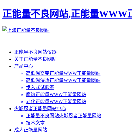
正能量不良网站,正能量WWW
正能量不良网站仪器
关于正能量不良网站
产品中心
高低温交变正能量WWW正能量网站
高低温湿热正能量WWW正能量网站
步入式试验室
腐蚀正能量WWW正能量网站
老化正能量WWW正能量网站
火影忍者正能量网站中心
正能量不良网站火影忍者正能量网站
技术文章
成人正能量网站