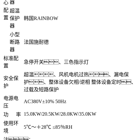
器
心
配
超温
置
保护
韩国RAINBOW
器
小型
断路
法国施耐德
器
标准配
急停开关、三色指示灯
置
超温、风机电机过热、漏电保
安全保
护、整体设备欠相/逆相 整体设备定时、
护
过载及短路保护
电源电
AC380V±10% 50Hz
压
15.0KW/20.5KW/28.0KW/35.0KW
功 率
使用环
5℃～＋28℃ ≤85％RH
境
注：