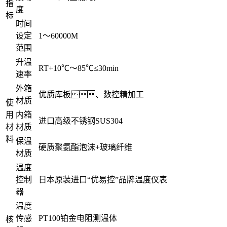
指
度
标
时间
设定
1～60000M
范围
升温
RT+10℃～85℃≤30min
速率
外箱
优质库板、数控精加工
材质
使
用
内箱
进口高级不锈钢SUS304
材
材质
料
保温
硬质聚氨酯泡沫+玻璃纤维
材质
温度
控制
日本原装进口“优易控”品牌温度仪表
器
温度
传感
PT100铂金电阻测温体
核