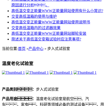
原因进行分析。
高低温交变正能量WWW正能量网站使用有什么小常识?
交变高低温箱的使用与维护
高低温交变正能量WWW正能量网站使用说明书
交变高低温箱内的过滤器效果
高低温交变正能量WWW正能量网站脚轮安装
简述关于高低温交变箱试验时应注意事项?
当前位置:
首页
»
产品中心
» 步入式试验室
温度老化试验室
产品类别：
步入式试验室
产品用途：
温度老化试验室是航空、汽
车、家电、科研等领域必备的测试设备，用