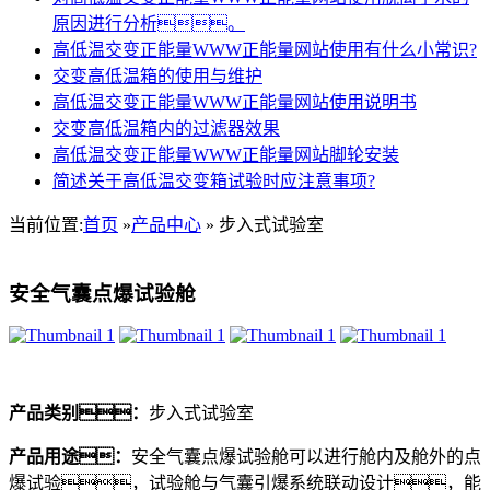
原因进行分析。
高低温交变正能量WWW正能量网站使用有什么小常识?
交变高低温箱的使用与维护
高低温交变正能量WWW正能量网站使用说明书
交变高低温箱内的过滤器效果
高低温交变正能量WWW正能量网站脚轮安装
简述关于高低温交变箱试验时应注意事项?
当前位置:
首页
»
产品中心
» 步入式试验室
安全气囊点爆试验舱
产品类别：
步入式试验室
产品用途：
安全气囊点爆试验舱可以进行舱内及舱外的点
爆试验，试验舱与气囊引爆系统联动设计，能