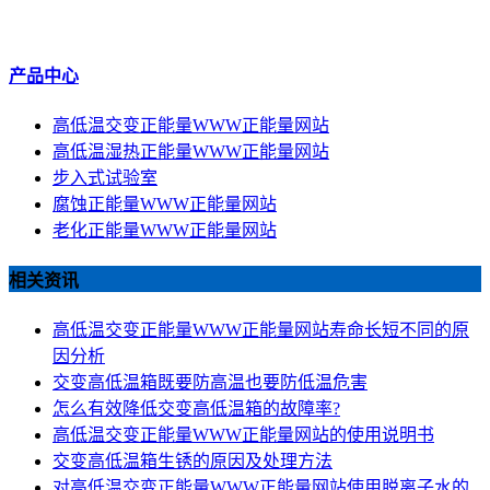
产品中心
高低温交变正能量WWW正能量网站
高低温湿热正能量WWW正能量网站
步入式试验室
腐蚀正能量WWW正能量网站
老化正能量WWW正能量网站
相关资讯
高低温交变正能量WWW正能量网站寿命长短不同的原
因分析
交变高低温箱既要防高温也要防低温危害
怎么有效降低交变高低温箱的故障率?
高低温交变正能量WWW正能量网站的使用说明书
交变高低温箱生锈的原因及处理方法
对高低温交变正能量WWW正能量网站使用脱离子水的