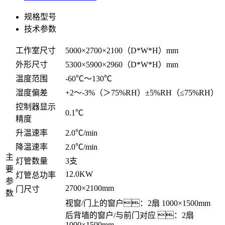
规格型号
技术参数
工作室尺寸
5000×2700×2100（D*W*H）mm
外形尺寸
5300×5900×2960（D*W*H）mm
温度范围
-60℃～130℃
湿度偏差
+2～-3%（＞75%RH）±5%RH（≤75%RH）
控制器显示
0.1℃
精度
升温速率
2.0℃/min
降温速率
2.0℃/min
主
灯管数量
3支
要
12.0KW
灯管总功率
参
2700×2100mm
门尺寸
数
视窗/门上的窗户：2扇 1000×1500mm
后背墙的窗户/与前门对应 ：2扇
1000×1500mm