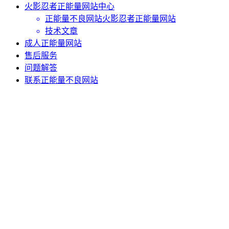
火影忍者正能量网站中心
正能量不良网站火影忍者正能量网站
技术文章
成人正能量网站
售后服务
问题解答
联系正能量不良网站