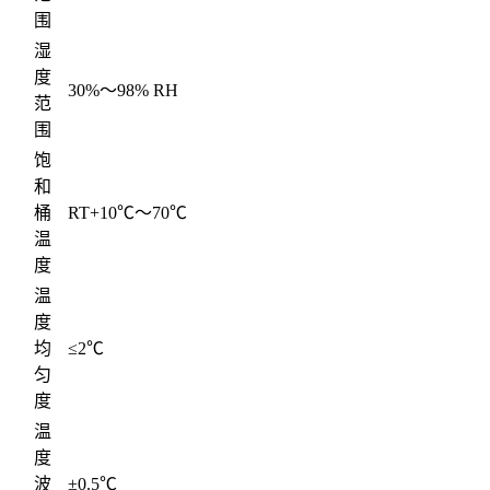
围
湿
度
30%～98% RH
范
围
饱
和
桶
RT+10℃～70℃
温
度
温
度
均
≤2℃
匀
度
温
度
波
±0.5℃