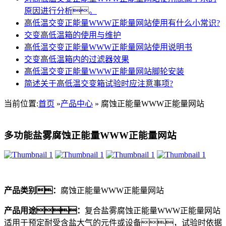
原因进行分析。
高低温交变正能量WWW正能量网站使用有什么小常识?
交变高低温箱的使用与维护
高低温交变正能量WWW正能量网站使用说明书
交变高低温箱内的过滤器效果
高低温交变正能量WWW正能量网站脚轮安装
简述关于高低温交变箱试验时应注意事项?
当前位置:
首页
»
产品中心
» 腐蚀正能量WWW正能量网站
多功能盐雾腐蚀正能量WWW正能量网站
产品类别：
腐蚀正能量WWW正能量网站
产品用途：
复合盐雾腐蚀正能量WWW正能量网站
适用于预定耐受含盐大气的元件或设备，试验时依据