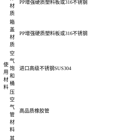
PP增强硬质塑料板或316不锈钢
材
质
箱
盖
PP增强硬质塑料板或316不锈钢
材
质
空
气
使
饱
进口高级不锈钢SUS304
用
和
材
桶
料
压
空
气
高品质橡胶管
管
材
料
其