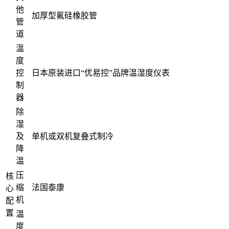
他
加厚型氟硅橡胶管
管
道
温
度
控
日本原装进口“优易控”品牌温湿度仪表
制
器
除
湿
及
单机或双机复叠式制冷
降
温
压
核
缩
法国泰康
心
机
配
置
温
度