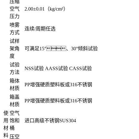
压缩
空气
2.00±0.01（kg/cm²）
压力
喷雾
连续/周期任选
方式
试样
架角
可满足15°、30°倾斜试验
度
试验
NSS试验 AASS试验 CASS试验
方法
箱体
PP增强硬质塑料板或316不锈钢
材质
箱盖
PP增强硬质塑料板或316不锈钢
材质
使
空气
用
饱和
进口高级不锈钢SUS304
材
桶
料
压空