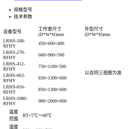
规格型号
技术参数
工作室尺寸
外型尺寸
设备型号
(D*W*H)mm
(D*W*H)mm
LRHS-108-
450×600×400
RFHY
LRHS-270-
600×900×500
RFHY
LRHS-412-
750×1100×500
RFHY
以合同三视图为准
LRHS-663-
850×1300×600
RFHY
LRHS-816-
850×1300×600
RFHY
LRHS-1080-
900×2000×600
RFHY
温度
RT+5℃～60℃
范围
湿度