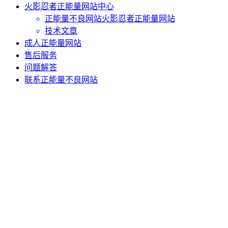
火影忍者正能量网站中心
正能量不良网站火影忍者正能量网站
技术文章
成人正能量网站
售后服务
问题解答
联系正能量不良网站