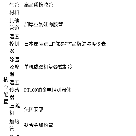
气管
高品质橡胶管
材料
其他
加厚型氟硅橡胶管
管道
温度
控制
日本原装进口“优易控”品牌温湿度仪表
器
除湿
及降
单机或双机复叠式制冷
温
核
温度
心
传感
PT100铂金电阻测温体
配
器
置
压 缩
法国泰康
机
加热
钛合金加热管
管