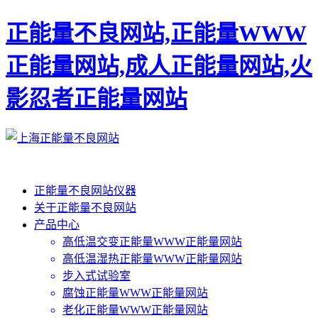
正能量不良网站,正能量WWW
正能量网站,成人正能量网站,火
影忍者正能量网站
正能量不良网站仪器
关于正能量不良网站
产品中心
高低温交变正能量WWW正能量网站
高低温湿热正能量WWW正能量网站
步入式试验室
腐蚀正能量WWW正能量网站
老化正能量WWW正能量网站